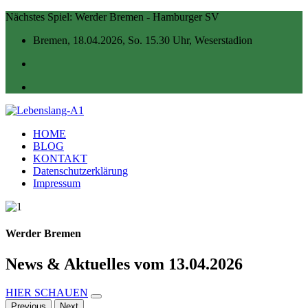
Nächstes Spiel:
Werder Bremen - Hamburger SV
Bremen, 18.04.2026, So. 15.30 Uhr, Weserstadion
HOME
BLOG
KONTAKT
Datenschutzerklärung
Impressum
Werder Bremen
News & Aktuelles vom 13.04.2026
HIER SCHAUEN
Previous
Next